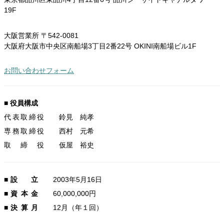
19F
大阪営業所 〒542-0081
大阪府大阪市中央区南船場3丁目2番22号 OKINI南船場ビル1F
お問い合わせフォーム
■ 役員構成
代表取締役
鈴見 純孝
専務取締役
西村 元希
取締役
仮屋 裕史
■
設立
2003年5月16日
■
資本金
60,000,000円
■
決算月
12月（年１回）